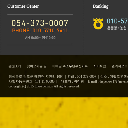
펜션소개
찾아오시는 길
이메일 주소무단수집거부
사이트맵
관리자모드
경상북도 청도군 매전면 지전리 1094 | 전화 : 054-373-0007 | 상호 : 더옐로우
사업자등록번호 : 171-11-00083 |
| 대표자 : 박정원 |
E-mail : theyellow17@naver
copyright (c) 2015 Ellowpension All rights reserved.